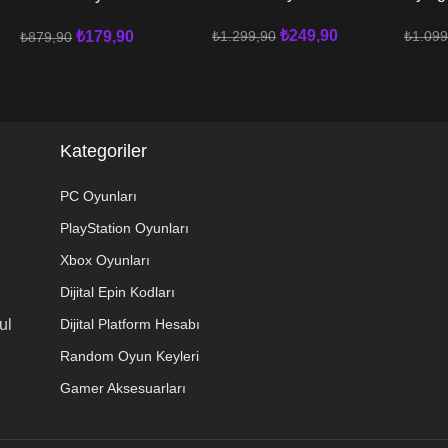
Warfare II XBOX
Huma
Warfare XBOX
₺
249,90
₺
1.299,90
₺
1.099
₺
179,90
₺
879,90
Sepete Ekle
Sepete
Sepete Ekle
Kategoriler
PC Oyunları
PlayStation Oyunları
Xbox Oyunları
Dijital Epin Kodları
ul
Dijital Platform Hesabı
Random Oyun Keyleri
Gamer Aksesuarları