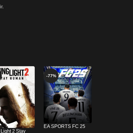
r.
-77%
-75%
EA SPORTS FC 25
Elden Ring De
Light 2 Stay
FİFA 25 XBOX