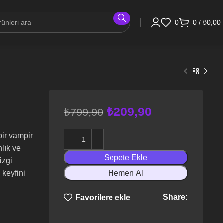
0
0
/
₺
0,00
₺
209,90
₺
799,90
bir vampir
lık ve
Sepete Ekle
izgi
 keyfini
Hemen Al
Share:
Favorilere ekle