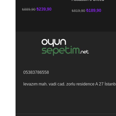
Mirage XBOX
Valhalla XBOX
₺
239,90
₺
889,90
₺
189,90
₺
819,90
Sepete Ekle
Sepete Ekle
05383786558
levazım mah. vadi cad. zorlu residence A 27 İstanb