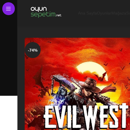
Ana Sayfa
Oyunlar
Mağaza
S
-74%