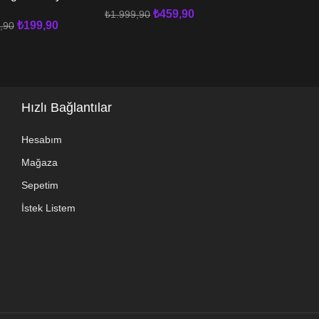
XBOX
n XBOX
₺
459,90
₺
1.999,90
₺
299
₺
199,90
₺
1.199,90
,90
Sepete Ekle
Sepete Ekle
 Ekle
Hızlı Bağlantılar
Hesabım
Mağaza
Sepetim
İstek Listem