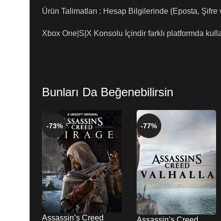
Ürün Talimatları : Hesap Bilgilerinde (Eposta, Şifre
Xbox One|S|X Konsolu İçindir farklı platformda kull
Bunları Da Beğenebilirsin
-73%
-77%
Assassin’s Creed
Assassin’s Creed