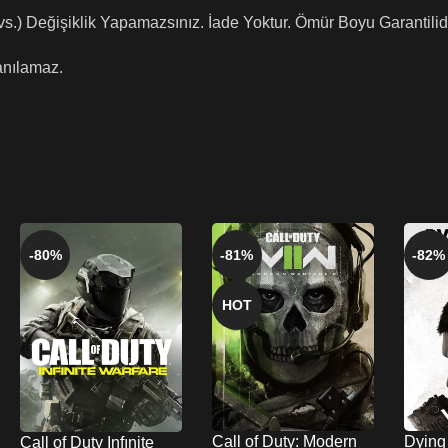
 vs.) Değişiklik Yapamazsınız. İade Yoktur. Ömür Boyu Garantilidi
anılamaz.
-80%
-81%
-82%
HOT
Call of Duty: Modern
Dying 
Call of Duty Infınite