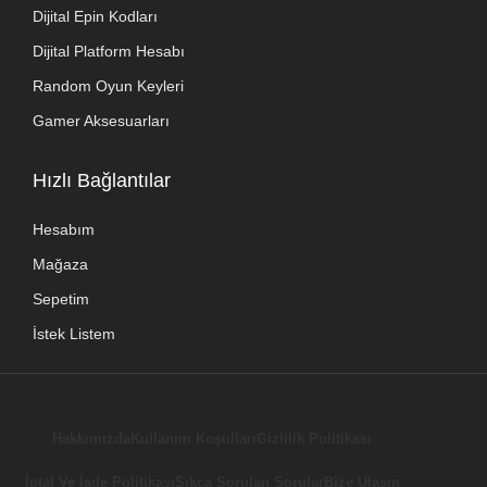
Dijital Epin Kodları
Dijital Platform Hesabı
Random Oyun Keyleri
Gamer Aksesuarları
Hızlı Bağlantılar
Hesabım
Mağaza
Sepetim
İstek Listem
Hakkımızda
Kullanım Koşulları
Gizlilik Politikası
İptal Ve İade Politikası
Sıkça Sorulan Sorular
Bize Ulaşın