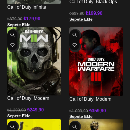
Call of Duty: Black Ops
Cold War XBOX
Call of Duty Infınite
Warfare XBOX
₺
199,90
₺
699,90
₺
179,90
₺
879,90
Sepete Ekle
Sepete Ekle
-81%
-67%
HOT
HOT
Call of Duty: Modern
Call of Duty: Modern
Warfare II XBOX
Warfare III 2023 XBOX
₺
249,90
₺
1.299,90
₺
359,90
₺
1.099,90
Sepete Ekle
Sepete Ekle
-70%
-64%