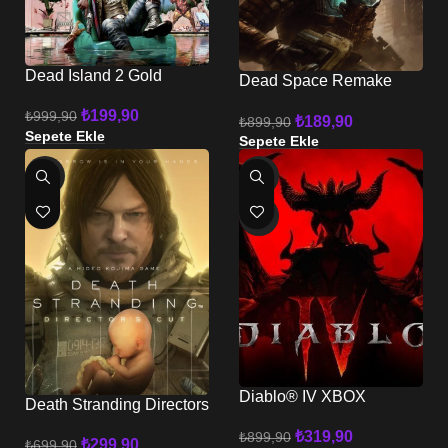
Dead Island 2 Gold
Dead Space Remake
Edition XBOX
XBOX
₺
199,90
₺
999,90
₺
189,90
₺
899,90
Sepete Ekle
Sepete Ekle
-57%
-64%
HOT
Diablo® IV XBOX
Death Stranding Directors
CUT XBOX
₺
319,90
₺
899,90
₺
299,90
₺
699,90