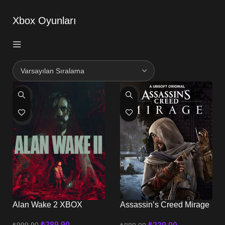
Xbox Oyunları
-71%
-73%
HOT
Alan Wake 2 XBOX
Assassin’s Creed Mirage
XBOX
₺
289,90
₺
999,90