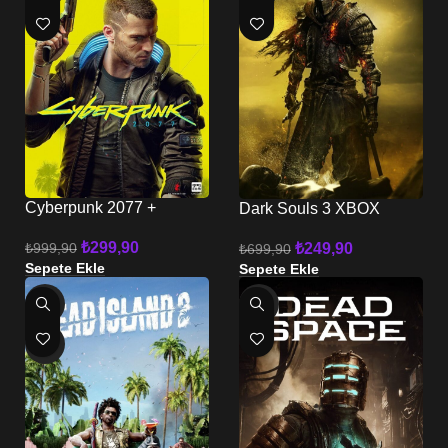
Cyberpunk 2077 +
Dark Souls 3 XBOX
Phantom Liberty XBOX
₺
299,90
₺
249,90
₺
999,90
₺
699,90
Sepete Ekle
Sepete Ekle
-80%
-79%
HOT