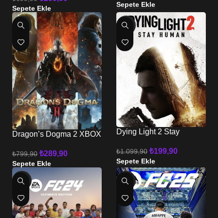
Sepete Ekle
Sepete Ekle
-64%
-82%
Dying Light 2 Stay
Dragon’s Dogma 2 XBOX
Human XBOX
₺
199,90
₺
1.099,90
₺
289,90
₺
799,90
Sepete Ekle
Sepete Ekle
-77%
-77%