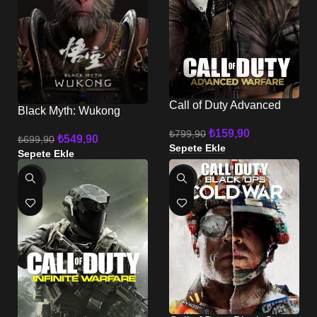
Call of Duty Advanced
Black Myth: Wukong
Warfare XBOX
XBOX
₺
159,90
₺
799,90
₺
549,90
₺
699,90
Sepete Ekle
Sepete Ekle
-80%
-71%