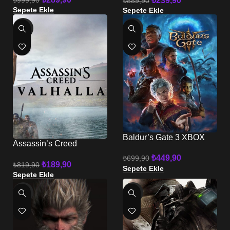
₺
239,90
₺
889,90
Sepete Ekle
Sepete Ekle
-77%
-36%
Baldur’s Gate 3 XBOX
Assassin’s Creed
Valhalla XBOX
₺
449,90
₺
699,90
₺
189,90
₺
819,90
Sepete Ekle
Sepete Ekle
-21%
-80%