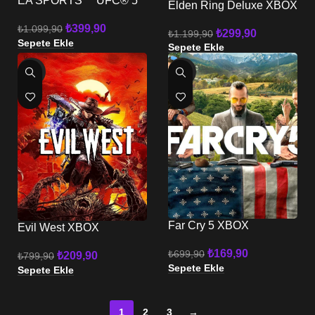
EA SPORTS™ UFC® 5
Elden Ring Deluxe XBOX
XBOX
₺
399,90
₺
1.099,90
₺
299,90
₺
1.199,90
Sepete Ekle
Sepete Ekle
-74%
-76%
Far Cry 5 XBOX
Evil West XBOX
₺
169,90
₺
699,90
₺
209,90
₺
799,90
Sepete Ekle
Sepete Ekle
1
2
3
→