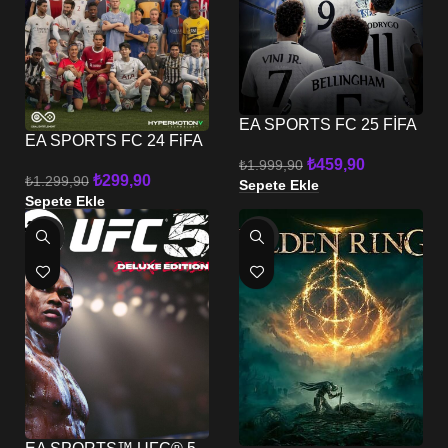
EA SPORTS FC 25 FİFA
EA SPORTS FC 24 FiFA
25 XBOX
24 XBOX
₺
459,90
₺
1.999,90
₺
299,90
₺
1.299,90
Sepete Ekle
Sepete Ekle
-64%
-75%