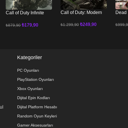
Call of Duty: Modern
Dead 
Call of Duty Infınite
Warfare II XBOX
Editi
Warfare XBOX
₺
249,90
₺
1.299,90
₺
999,
₺
179,90
₺
879,90
Sepete Ekle
Sepete
Sepete Ekle
Kategoriler
PC Oyunları
PlayStation Oyunları
Xbox Oyunları
Dijital Epin Kodları
ul
Dijital Platform Hesabı
Random Oyun Keyleri
Gamer Aksesuarları