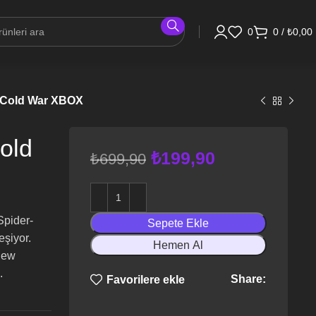
0
0
/
₺
0,00
s Cold War XBOX
Cold
₺
199,90
₺
699,90
Spider-
Sepete Ekle
eşiyor.
Hemen Al
 New
.
Share:
Favorilere ekle