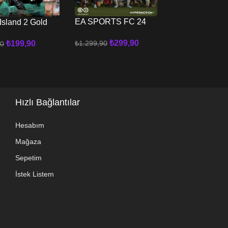
EA SPORTS FC 24
Elden Ring De
Island 2 Gold
FiFA 24 XBOX
XBOX
on XBOX
₺
299,90
₺
1.299,90
₺
299
₺
199,90
₺
1.199,90
90
Sepete Ekle
Sepete Ekle
 Ekle
Hızlı Bağlantılar
Hesabım
Mağaza
Sepetim
İstek Listem