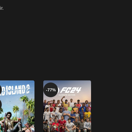
r.
-77%
-75%