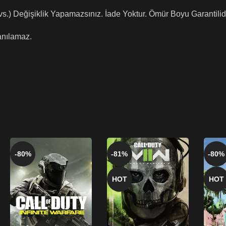
 vs.) Değişiklik Yapamazsınız. İade Yoktur. Ömür Boyu Garantilidi
anılamaz.
-80%
-81%
-80%
HOT
HOT