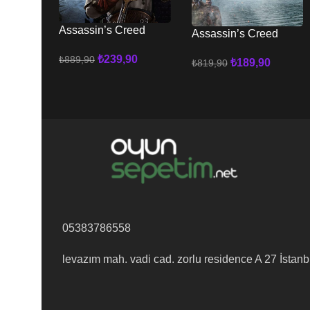
Assassin’s Creed
Assassin’s Creed
Mirage XBOX
Valhalla XBOX
₺
239,90
₺
889,90
₺
189,90
₺
819,90
Sepete Ekle
Sepete Ekle
05383786558
levazım mah. vadi cad. zorlu residence A 27 İstanb