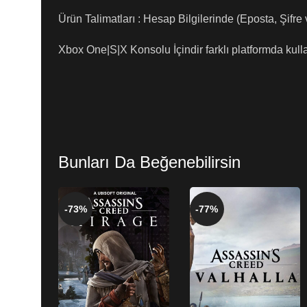
Ürün Talimatları : Hesap Bilgilerinde (Eposta, Şifre
Xbox One|S|X Konsolu İçindir farklı platformda kull
Bunları Da Beğenebilirsin
-73%
-77%