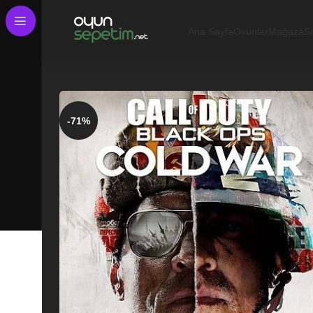
Ana Sayfa
Oyunlar
Mağaza
S
-71%