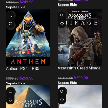
₺
249,90
₺
899,90
Sepete Ekle
Sepete Ekle
-71%
-75%
HOT
Assassin’s Creed Mirage
Anthem PS4 – PS5
PS4 – PS5
₺
299,90
₺
1.199,90
₺
259,90
₺
899,90
Sepete Ekle
Sepete Ekle
-60%
-75%