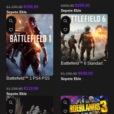
PS5
₺
299,90
₺
999,90
₺
299,90
₺
1.299,90
Sepete Ekle
Sepete Ekle
-91%
-46%
Battlefield™ 6 Standart
Sürüm PS5
₺
699,90
₺
1.299,90
Battlefield™ 1 PS4 PS5
Sepete Ekle
₺
119,90
₺
1.299,90
Sepete Ekle
-83%
-63%