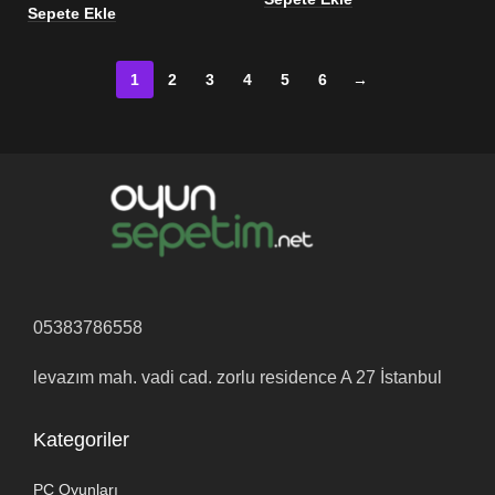
Sepete Ekle
1
2
3
4
5
6
→
05383786558
levazım mah. vadi cad. zorlu residence A 27 İstanbul
Kategoriler
PC Oyunları