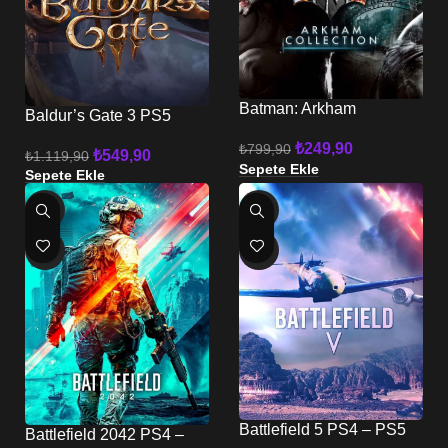
Batman: Arkham
Baldur’s Gate 3 PS5
Collection PS4 PS5
₺
249,90
₺
799,90
₺
549,90
₺
1.119,90
Sepete Ekle
Sepete Ekle
-77%
-70%
HOT
HOT
Battlefield 5 PS4 – PS5
Battlefield 2042 PS4 –