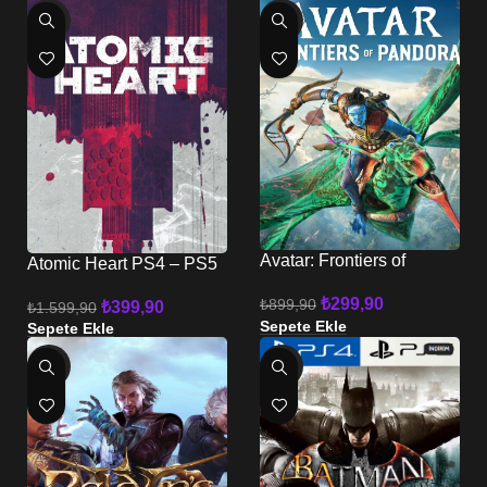
-75%
-67%
Avatar: Frontiers of
Atomic Heart PS4 – PS5
Pandora PS5
₺
299,90
₺
899,90
₺
399,90
₺
1.599,90
Sepete Ekle
Sepete Ekle
-51%
-69%