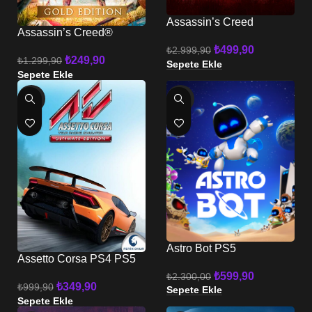
Assassin’s Creed
Assassin’s Creed®
Shadows PS5
Odyssey PS4 PS5
₺
499,90
₺
2.999,90
₺
249,90
₺
1.299,90
Sepete Ekle
Sepete Ekle
-65%
-74%
Astro Bot PS5
Assetto Corsa PS4 PS5
₺
599,90
₺
2.300,00
₺
349,90
₺
999,90
Sepete Ekle
Sepete Ekle