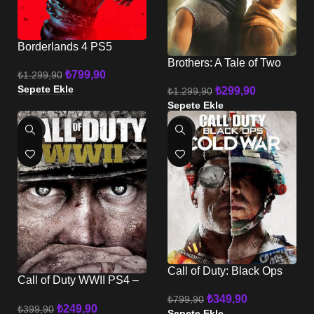
Borderlands 4 PS5
Brothers: A Tale of Two
₺
799,90
₺
1.299,90
Sons Remake PS5
Sepete Ekle
₺
299,90
₺
1.299,90
Sepete Ekle
-38%
-56%
Call of Duty: Black Ops
Call of Duty WWII PS4 –
Cold War PS4 – PS5
PS5
₺
349,90
₺
799,90
₺
249,90
₺
399,90
Sepete Ekle