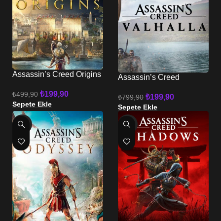
Assassin’s Creed Origins
Assassin’s Creed
PS4 – PS5
Valhalla PS4 – PS5
₺
199,90
₺
499,90
₺
199,90
₺
799,90
Sepete Ekle
Sepete Ekle
-81%
-83%