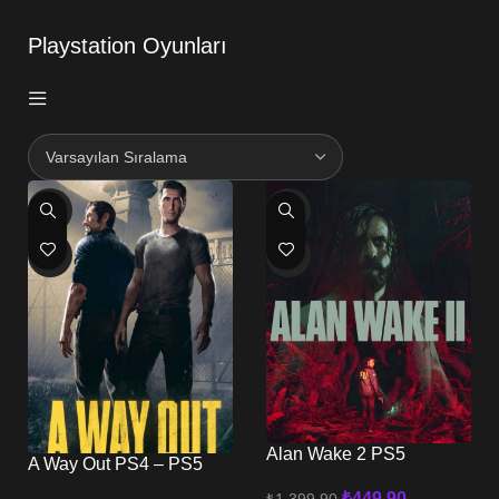
Playstation Oyunları
-72%
-68%
HOT
HOT
Alan Wake 2 PS5
A Way Out PS4 – PS5
₺
449,90
₺
1.399,90