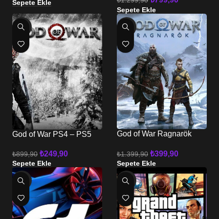
Sepete Ekle
Sepete Ekle
-72%
-71%
God of War Ragnarök
God of War PS4 – PS5
PS4 – PS5
₺
399,90
₺
249,90
₺
1.399,90
₺
899,90
Sepete Ekle
Sepete Ekle
-74%
-67%