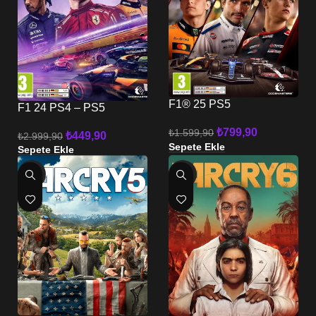
F1® 25 PS5
F1 24 PS4 – PS5
₺
799,90
₺
1.599,90
₺
449,90
₺
2.999,90
Sepete Ekle
Sepete Ekle
-64%
-75%