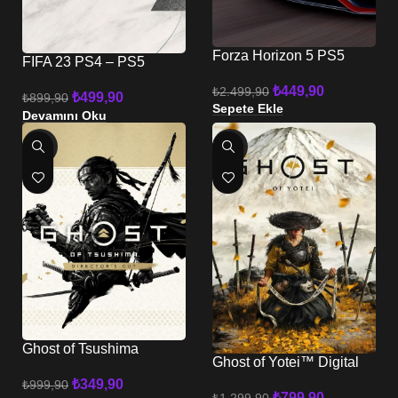
Forza Horizon 5 PS5
FIFA 23 PS4 – PS5
₺
449,90
₺
2.499,90
₺
499,90
₺
899,90
Sepete Ekle
Devamını Oku
-65%
-38%
Ghost of Tsushima
Ghost of Yotei™ Digital
YÖNETMENİN SÜRÜMÜ
Deluxe Sürüm | PS5
| PS4 – PS5
₺
349,90
₺
999,90
₺
799,90
₺
1.299,90