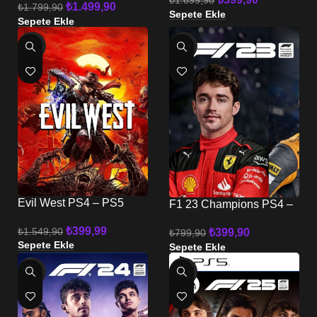
₺
1.699,90
₺
1.499,90
₺
1.799,90
Sepete Ekle
Sepete Ekle
-74%
-50%
Evil West PS4 – PS5
F1 23 Champions PS4 –
PS5
₺
399,99
₺
1.549,90
₺
399,90
₺
799,90
Sepete Ekle
Sepete Ekle
-85%
-50%