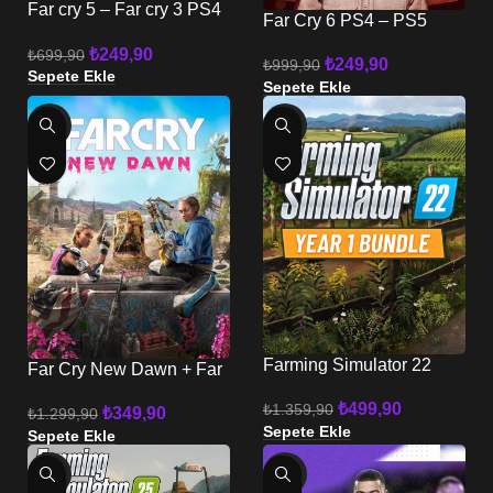
Far cry 5 – Far cry 3 PS4
Far Cry 6 PS4 – PS5
PS5
₺
249,90
₺
699,90
₺
249,90
₺
999,90
Sepete Ekle
Sepete Ekle
-73%
-63%
Farming Simulator 22
Far Cry New Dawn + Far
PS4 – PS5
Cry 5 PS4 – PS5
₺
499,90
₺
1.359,90
₺
349,90
₺
1.299,90
Sepete Ekle
Sepete Ekle
-45%
-63%