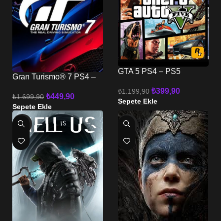
GTA 5 PS4 – PS5
Gran Turismo® 7 PS4 –
PS5
₺
399,90
₺
1.199,90
₺
449,90
₺
1.699,90
Sepete Ekle
Sepete Ekle
-58%
-65%