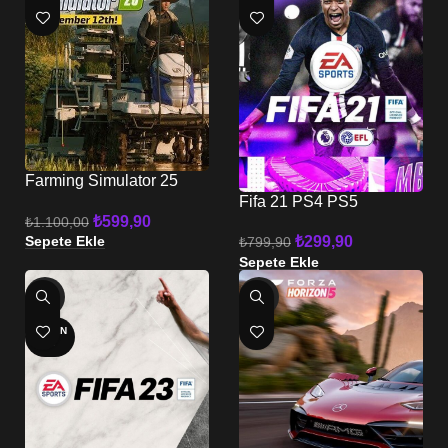
Farming Simulator 25
PS5
Fifa 21 PS4 PS5
₺
599,90
₺
1.100,00
₺
299,90
Sepete Ekle
₺
799,90
Sepete Ekle
-44%
-82%
TÜKEN
DI