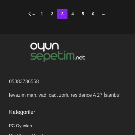
←
1
2
3
4
5
6
→
05383786558
levazım mah. vadi cad. zorlu residence A 27 İstanbul
Kategoriler
PC Oyunları