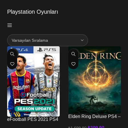
Playstation Oyunları
-17%
-76%
Elden Ring Deluxe PS4 –
eFootball PES 2021 PS4
PS5
PS5
₺
399,90