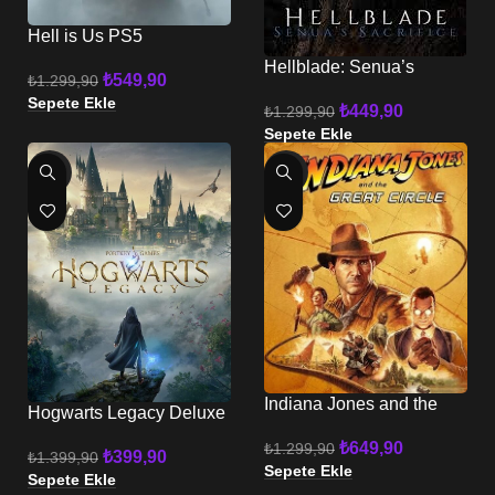
Hell is Us PS5
Hellblade: Senua’s
₺
549,90
₺
1.299,90
Sacrifice PS5
Sepete Ekle
₺
449,90
₺
1.299,90
Sepete Ekle
-71%
-50%
Indiana Jones and the
Hogwarts Legacy Deluxe
Great Circle PS5
PS4 – PS5
₺
649,90
₺
1.299,90
₺
399,90
₺
1.399,90
Sepete Ekle
Sepete Ekle