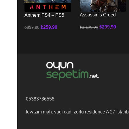
Assassin’s Creed
Anthem PS4 – PS5
Mirage PS4 – PS5
₺
299,90
₺
259,90
₺
1.199,90
₺
899,90
Sepete Ekle
Sepete Ekle
05383786558
levazım mah. vadi cad. zorlu residence A 27 İstanb