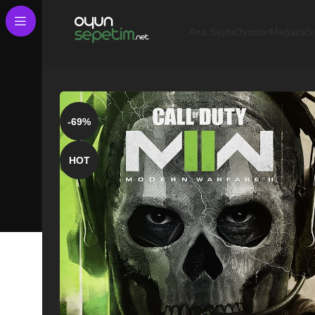
Ana Sayfa
Oyunlar
Mağaza
S
-69%
HOT