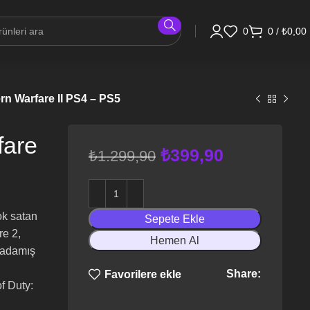
0
0
/
₺
0,00
rn Warfare II PS4 – PS5
fare
₺
399,90
₺
1.299,90
ok satan
Sepete Ekle
re 2,
Hemen Al
i adamış
Share:
Favorilere ekle
f Duty: