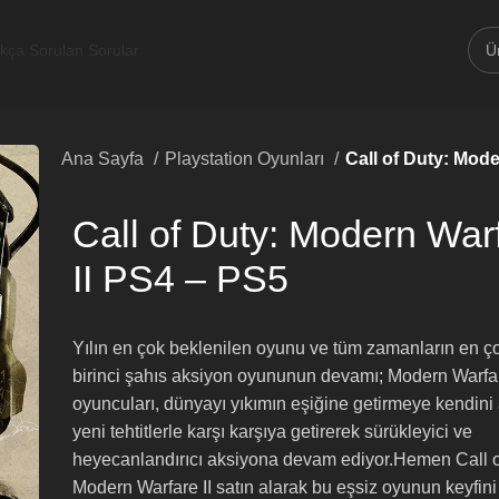
ıkça Sorulan Sorular
Ana Sayfa
Playstation Oyunları
Call of Duty: Mode
Call of Duty: Modern War
II PS4 – PS5
Yılın en çok beklenilen oyunu ve tüm zamanların en ç
birinci şahıs aksiyon oyununun devamı; Modern Warfa
oyuncuları, dünyayı yıkımın eşiğine getirmeye kendin
yeni tehtitlerle karşı karşıya getirerek sürükleyici ve
heyecanlandırıcı aksiyona devam ediyor.​​Hemen Call o
Modern Warfare II satın alarak bu eşsiz oyunun keyfini