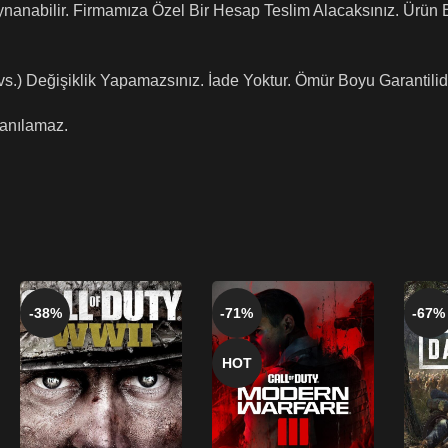
ynanabilir. Firmamıza Özel Bir Hesap Teslim Alacaksınız. Ürün Bi
 vs.) Değişiklik Yapamazsınız. İade Yoktur. Ömür Boyu Garantilidi
lanılamaz.
-38%
-71%
-67%
HOT