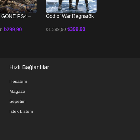
God of War Ragnarök
 GONE PS4 –
GTA 5 PS4 – 
PS4 – PS5
₺
399,90
₺
1.399,90
₺
299,90
90
₺
399
₺
1.199,90
Sepete Ekle
 Ekle
Sepete Ekle
Hızlı Bağlantılar
Hesabım
Mağaza
Sepetim
İstek Listem