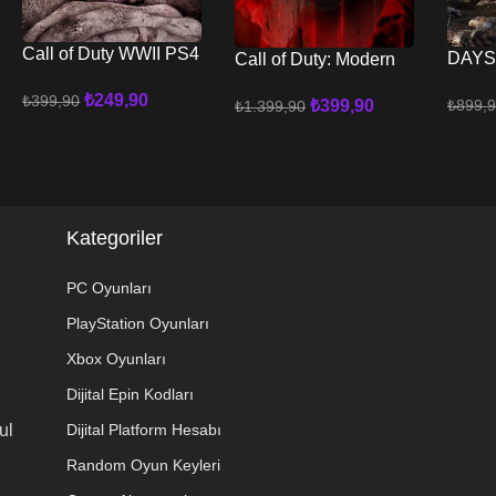
Call of Duty WWII PS4
DAYS
Call of Duty: Modern
– PS5
PS5
Warfare III 2023 PS4 –
₺
249,90
₺
399,90
₺
899,
₺
399,90
₺
1.399,90
PS5
Sepete Ekle
Sepete
Sepete Ekle
Kategoriler
PC Oyunları
PlayStation Oyunları
Xbox Oyunları
Dijital Epin Kodları
ul
Dijital Platform Hesabı
Random Oyun Keyleri