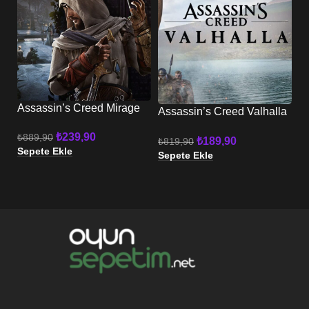
Assassin’s Creed Mirage
C
Assassin’s Creed Valhalla
XBOX
W
XBOX
₺
239,90
₺
889,90
₺
₺
189,90
₺
819,90
Sepete Ekle
Se
Sepete Ekle