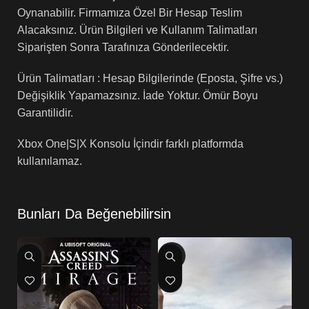
Oynanabilir. Firmamıza Özel Bir Hesap Teslim
Alacaksınız. Ürün Bilgileri ve Kullanım Talimatları
Siparişten Sonra Tarafınıza Gönderilecektir.
Ürün Talimatları : Hesap Bilgilerinde (Eposta, Şifre vs.)
Değişiklik Yapamazsınız. İade Yoktur. Ömür Boyu
Garantilidir.
Xbox One|S|X Konsolu İçindir farklı platformda
kullanılamaz.
Bunları Da Beğenebilirsin
-73%
-77%
-