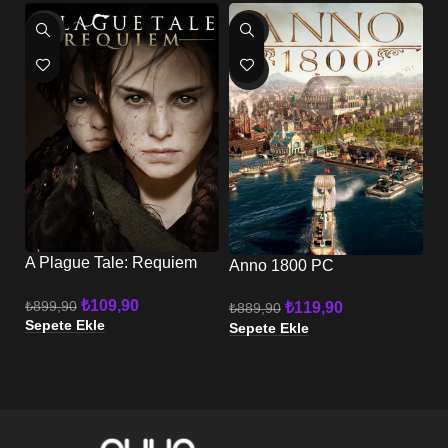
-88%
-87%
-
HOT
A Plague Tale: Requiem
A
Anno 1800 PC
PC
₺
109,90
₺
899,90
₺
119,90
₺
₺
889,90
Sepete Ekle
Se
Sepete Ekle