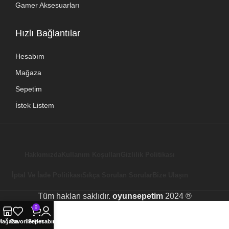
Gamer Aksesuarları
Hızlı Bağlantılar
Hesabım
Mağaza
Sepetim
İstek Listem
Hakkımızda
Kullanım Koşulları
Gizlilik Politikası
İptal Ve İade Politikası
Sıkça Sorulan Sorular
Bize Ulaşın
Tüm hakları saklıdır.
oyunsepetim
2024 ®
0
Mağaza
Favoriler
Sepet
Hesabım