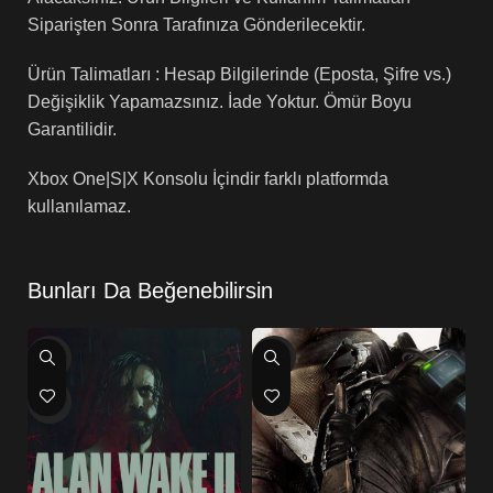
Siparişten Sonra Tarafınıza Gönderilecektir.
Ürün Talimatları : Hesap Bilgilerinde (Eposta, Şifre vs.)
Değişiklik Yapamazsınız. İade Yoktur. Ömür Boyu
Garantilidir.
Xbox One|S|X Konsolu İçindir farklı platformda
kullanılamaz.
Bunları Da Beğenebilirsin
-71%
-80%
-
HOT