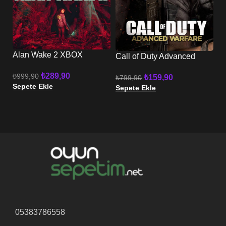
Alan Wake 2 XBOX
Ca
Call of Duty Advanced
W
Warfare XBOX
₺
289,90
₺
999,90
₺
1
₺
159,90
₺
799,90
Sepete Ekle
Se
Sepete Ekle
05383786558