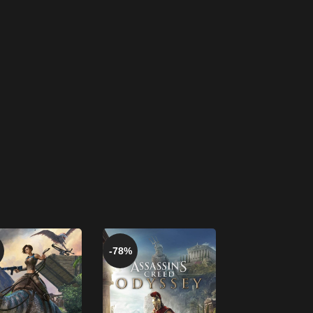
-78%
-87%