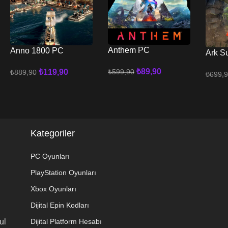
Anthem PC
Anno 1800 PC
Ark S
PC
₺
89,90
₺
119,90
₺
599,90
₺
889,90
₺
699,
Sepete Ekle
Sepete Ekle
Sepete
Kategoriler
PC Oyunları
PlayStation Oyunları
Xbox Oyunları
Dijital Epin Kodları
ul
Dijital Platform Hesabı