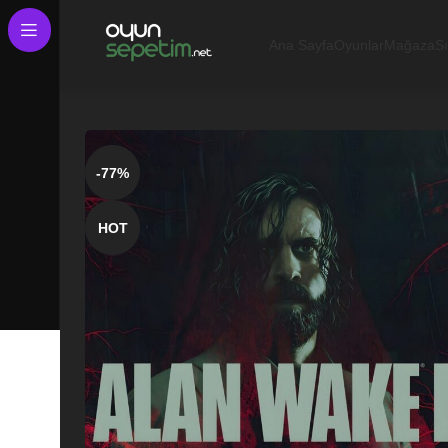
Ana Sayfa
Oyunlar
Mağaza
S
-77%
HOT