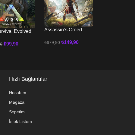
Assassin’s Creed
Assassin’s Cr
urvival Evolved
Odyssey PC
Valhalla PC
₺
149,90
₺
679,90
₺
119,9
₺
919,90
₺
99,90
90
Sepete Ekle
Sepete Ekle
 Ekle
Hızlı Bağlantılar
Hesabım
Mağaza
Sepetim
İstek Listem