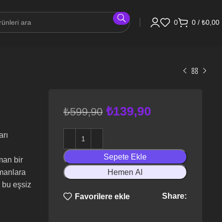
0
0
/
₺
0,00
₺
139,90
₺
599,90
arı
Sepete Ekle
man bir
amanlara
Hemen Al
 bu eşsiz
Share:
Favorilere ekle