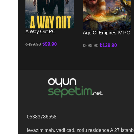
A Way Out PC
Age Of Empires IV PC
₺
99,90
₺
499,90
₺
129,90
₺
699,90
Sepete Ekle
Sepete Ekle
05383786558
levazım mah. vadi cad. zorlu residence A 27 İstanb