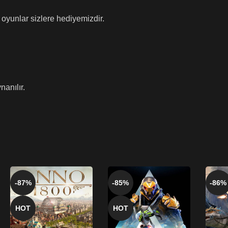
oyunlar sizlere hediyemizdir.
anılır.
-87%
-85%
-86%
HOT
HOT