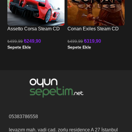
Assetto Corsa Steam CD
Conan Exiles Steam CD
D
Key
Key
₺
249,90
₺
319,90
₺
₺
499,99
₺
499,99
Se
Sepete Ekle
Sepete Ekle
05383786558
levazım mah. vadi cad. zorlu residence A 27 İstanbul